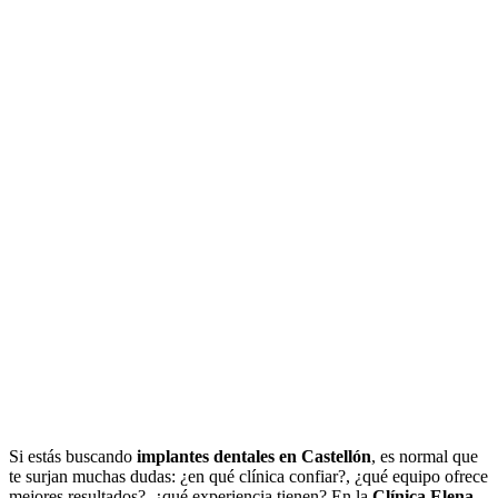
Si estás buscando
implantes dentales en Castellón
, es normal que
te surjan muchas dudas: ¿en qué clínica confiar?, ¿qué equipo ofrece
mejores resultados?, ¿qué experiencia tienen? En la
Clínica Elena