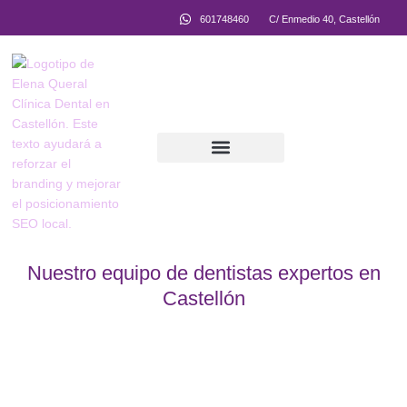
601748460
C/ Enmedio 40, Castellón
Equipo Multidisciplinar
Nuestro equipo de dentistas expertos en
Castellón