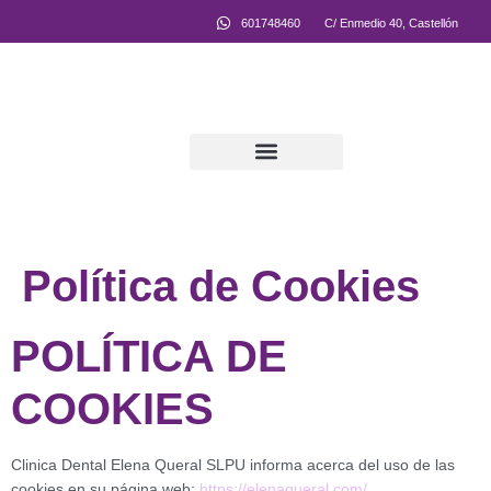
601748460
C/ Enmedio 40, Castellón
Equipo Multidisciplinar
Política de Cookies
POLÍTICA DE
COOKIES
Clinica Dental Elena Queral SLPU informa acerca del uso de las
cookies en su página web:
https://elenaqueral.com/