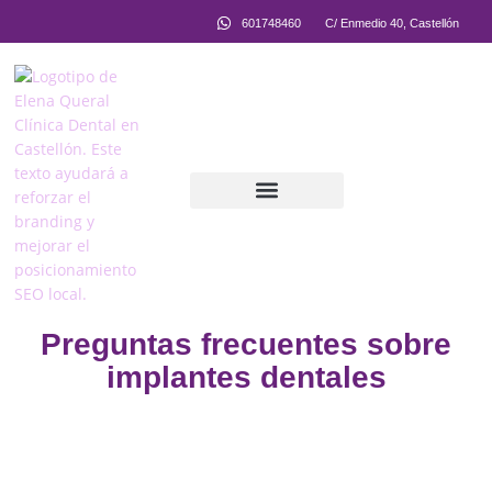
601748460
C/ Enmedio 40, Castellón
Equipo Multidisciplinar
Preguntas frecuentes sobre
implantes dentales