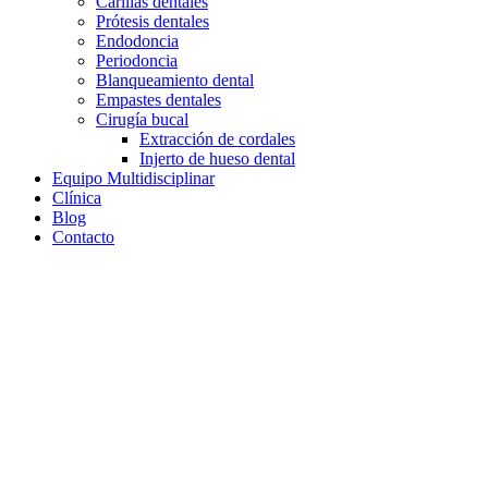
Carillas dentales
Prótesis dentales
Endodoncia
Periodoncia
Blanqueamiento dental
Empastes dentales
Cirugía bucal
Extracción de cordales
Injerto de hueso dental
Equipo Multidisciplinar
Clínica
Blog
Contacto